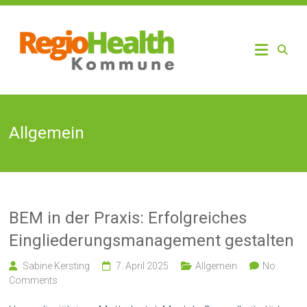
Skip
to
RegioHealth
Regio
content
Kommune
Health
Allgemein
BEM in der Praxis: Erfolgreiches
Eingliederungsmanagement gestalten
Sabine Kersting
7. April 2025
Allgemein
No
Comments