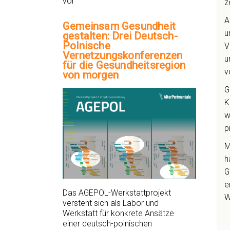
vor
z
A
Gemeinsam Gesundheit
u
gestalten: Drei Deutsch-
Polnische
V
Vernetzungskonferenzen
u
für die Gesundheitsregion
v
von morgen
G
K
w
p
M
h
G
e
Das AGEPOL-Werkstattprojekt
W
versteht sich als Labor und
Werkstatt für konkrete Ansätze
einer deutsch-polnischen