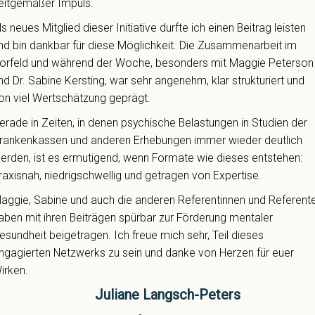
eitgemäßer Impuls.
ls neues Mitglied dieser Initiative durfte ich einen Beitrag leisten
nd bin dankbar für diese Möglichkeit. Die Zusammenarbeit im
orfeld und während der Woche, besonders mit Maggie Peterson
nd Dr. Sabine Kersting, war sehr angenehm, klar strukturiert und
on viel Wertschätzung geprägt.
erade in Zeiten, in denen psychische Belastungen in Studien der
rankenkassen und anderen Erhebungen immer wieder deutlich
erden, ist es ermutigend, wenn Formate wie dieses entstehen:
raxisnah, niedrigschwellig und getragen von Expertise.
aggie, Sabine und auch die anderen Referentinnen und Referent
aben mit ihren Beiträgen spürbar zur Förderung mentaler
esundheit beigetragen. Ich freue mich sehr, Teil dieses
ngagierten Netzwerks zu sein und danke von Herzen für euer
irken.
Juliane Langsch-Peters