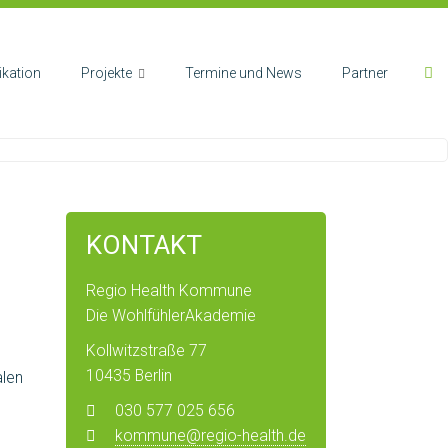
kation
Projekte
Termine und News
Partner
KONTAKT
Regio Health Kommune
Die WohlfühlerAkademie
Kollwitzstraße 77
10435 Berlin
alen
030 577 025 656
kommune@regio-health.de