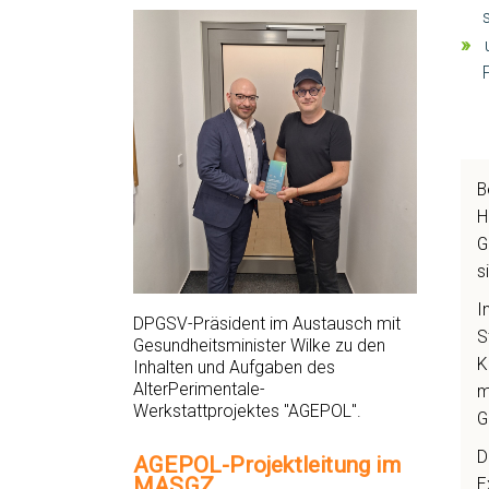
B
H
G
s
I
DPGSV-Präsident im Austausch mit
S
Gesundheitsminister Wilke zu den
K
Inhalten und Aufgaben des
AlterPerimentale-
m
Werkstattprojektes "AGEPOL".
G
D
AGEPOL-Projektleitung im
MASGZ
E