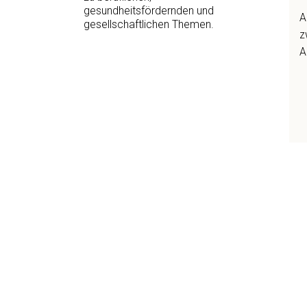
gesundheitsfördernden und
A
gesellschaftlichen Themen.
z
A