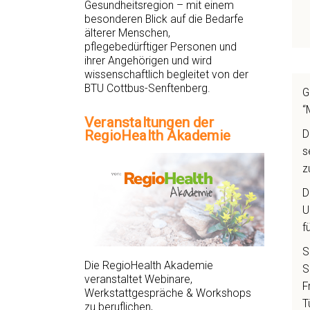
Gesundheitsregion – mit einem
besonderen Blick auf die Bedarfe
älterer Menschen,
pflegebedürftiger Personen und
ihrer Angehörigen und wird
wissenschaftlich begleitet von der
BTU Cottbus-Senftenberg.
G
“
Veranstaltungen der
D
RegioHealth Akademie
s
z
D
U
f
S
Die RegioHealth Akademie
S
veranstaltet Webinare,
F
Werkstattgespräche & Workshops
T
zu beruflichen,