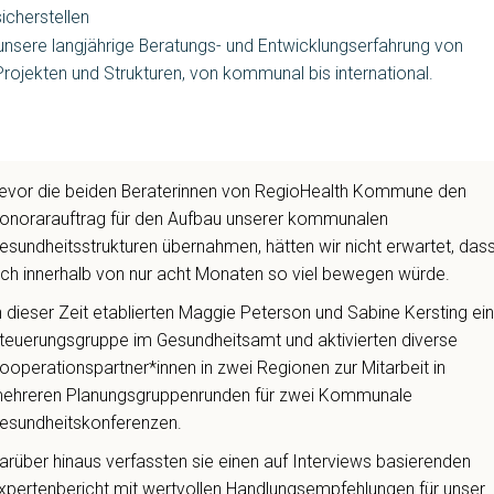
sicherstellen
unsere langjährige Beratungs- und Entwicklungserfahrung von
Projekten und Strukturen, von kommunal bis international.
evor die beiden Beraterinnen von RegioHealth Kommune den
onorarauftrag für den Aufbau unserer kommunalen
esundheitsstrukturen übernahmen, hätten wir nicht erwartet, das
ich innerhalb von nur acht Monaten so viel bewegen würde.
n dieser Zeit etablierten Maggie Peterson und Sabine Kersting ei
teuerungsgruppe im Gesundheitsamt und aktivierten diverse
ooperationspartner*innen in zwei Regionen zur Mitarbeit in
ehreren Planungsgruppenrunden für zwei Kommunale
esundheitskonferenzen.
arüber hinaus verfassten sie einen auf Interviews basierenden
xpertenbericht mit wertvollen Handlungsempfehlungen für unser