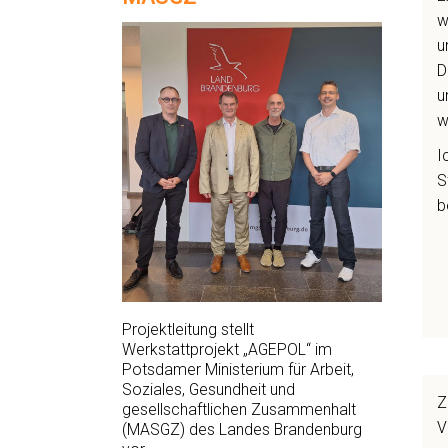
w
u
D
u
w
I
S
b
Projektleitung stellt
Werkstattprojekt „AGEPOL“ im
Potsdamer Ministerium für Arbeit,
Soziales, Gesundheit und
Z
gesellschaftlichen Zusammenhalt
V
(MASGZ) des Landes Brandenburg