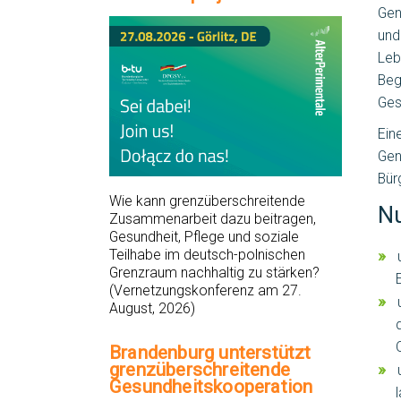
Gen
und
Leb
Beg
Ges
Ein
Gen
Bür
Wie kann grenzüberschreitende
Nu
Zusammenarbeit dazu beitragen,
Gesundheit, Pflege und soziale
Teilhabe im deutsch-polnischen
Grenzraum nachhaltig zu stärken?
(Vernetzungskonferenz am 27.
August, 2026)
Brandenburg unterstützt
grenzüberschreitende
Gesundheitskooperation