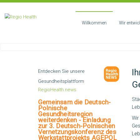
Skip
to
RegioHealth
Regio
content
Kommune
Willkommen
Wir entwic
Health
Ih
Entdecken Sie unsere
Gesundheitsplattform
G
RegioHealth.news
Stä
Gemeinsam die Deutsch-
Leb
Polnische
Gesundheitsregion
Wir
weiterdenken - Einladung
zur 3. Deutsch-Polnischen
Ges
Vernetzungskonferenz des
Leb
Werkstattprojekts AGEPOL