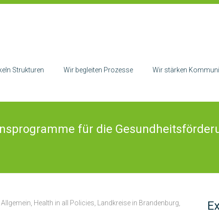
keln Strukturen
Wir begleiten Prozesse
Wir stärken Kommuni
tionsprogramme für die Gesundheitsförd
Allgemein
,
Health in all Policies
,
Landkreise in Brandenburg
,
E