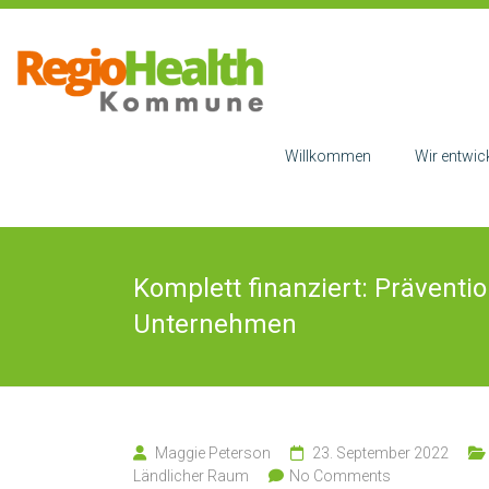
Skip
to
RegioHealth
Regio
content
Kommune
Health
Willkommen
Wir entwic
Komplett finanziert: Präven
Unternehmen
Maggie Peterson
23. September 2022
Ländlicher Raum
No Comments