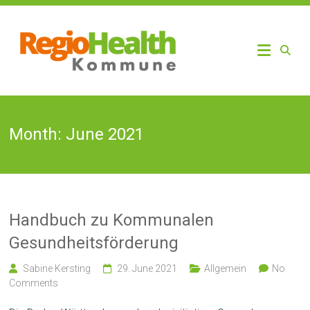
Skip
to
RegioHealth
Regio
content
Kommune
Health
Month:
June 2021
Handbuch zu Kommunalen
Gesundheitsförderung
Sabine Kersting
29. June 2021
Allgemein
No
Comments