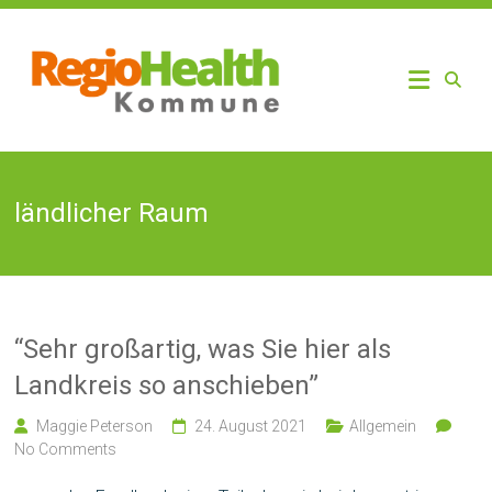
Skip
to
RegioHealth
Regio
content
Kommune
Health
ländlicher Raum
“Sehr großartig, was Sie hier als
Landkreis so anschieben”
Maggie Peterson
24. August 2021
Allgemein
No Comments