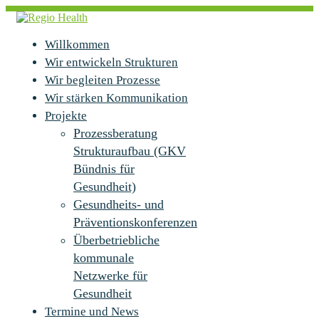
Skip
to
content
Regio
RegioHealth
Willkommen
Health
Kommune
Wir entwickeln Strukturen
Wir begleiten Prozesse
Wir stärken Kommunikation
Projekte
Prozessberatung
Strukturaufbau (GKV
Bündnis für
Gesundheit)
Gesundheits- und
Präventionskonferenzen
Überbetriebliche
kommunale
Netzwerke für
Gesundheit
Termine und News