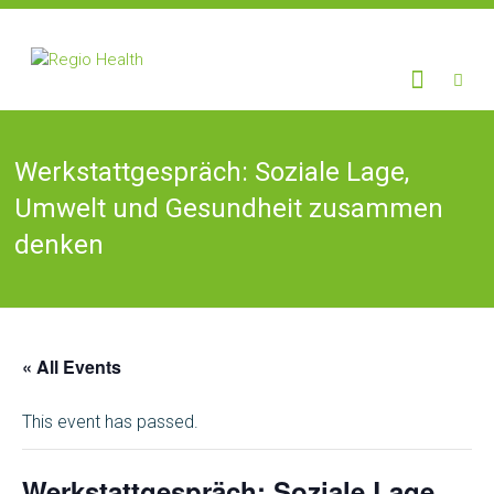
Skip
to
RegioHealth
Regio
content
Kommune
Health
Werkstattgespräch: Soziale Lage,
Umwelt und Gesundheit zusammen
denken
« All Events
This event has passed.
Werkstattgespräch: Soziale Lage,